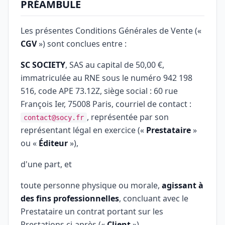
PRÉAMBULE
Les présentes Conditions Générales de Vente («
CGV
») sont conclues entre :
SC SOCIETY
, SAS au capital de 50,00 €,
immatriculée au RNE sous le numéro 942 198
516, code APE 73.12Z, siège social : 60 rue
François Ier, 75008 Paris, courriel de contact :
, représentée par son
contact@socy.fr
représentant légal en exercice («
Prestataire
»
ou «
Éditeur
»),
d'une part, et
toute personne physique ou morale,
agissant à
des fins professionnelles
, concluant avec le
Prestataire un contrat portant sur les
Prestations ci-après («
Client
»),