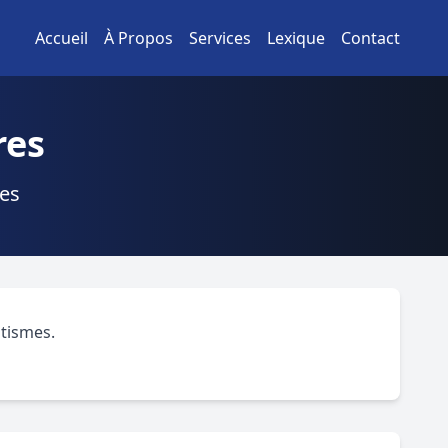
Accueil
À Propos
Services
Lexique
Contact
res
res
atismes.