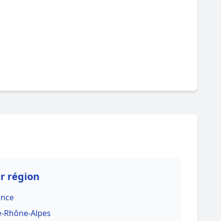
ar région
ance
e-Rhône-Alpes